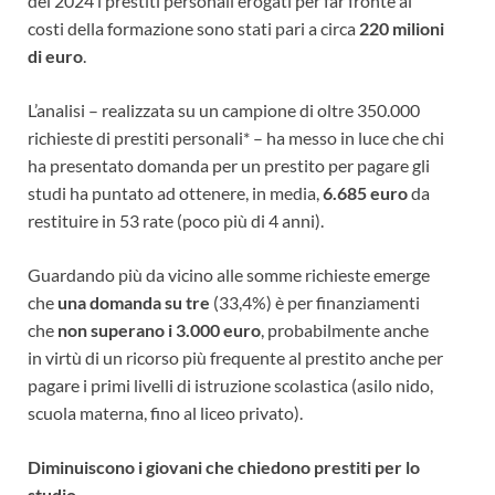
del 2024 i prestiti personali erogati per far fronte ai
costi della formazione sono stati pari a circa
220 milioni
di euro
.
L’analisi – realizzata su un campione di oltre 350.000
richieste di prestiti personali* – ha messo in luce che chi
ha presentato domanda per un prestito per pagare gli
studi ha puntato ad ottenere, in media,
6.685 euro
da
restituire in 53 rate (poco più di 4 anni).
Guardando più da vicino alle somme richieste emerge
che
una domanda su tre
(33,4%) è per finanziamenti
che
non superano i 3.000 euro
, probabilmente anche
in virtù di un ricorso più frequente al prestito anche per
pagare i primi livelli di istruzione scolastica (asilo nido,
scuola materna, fino al liceo privato).
Diminuiscono i giovani che chiedono prestiti per lo
studio